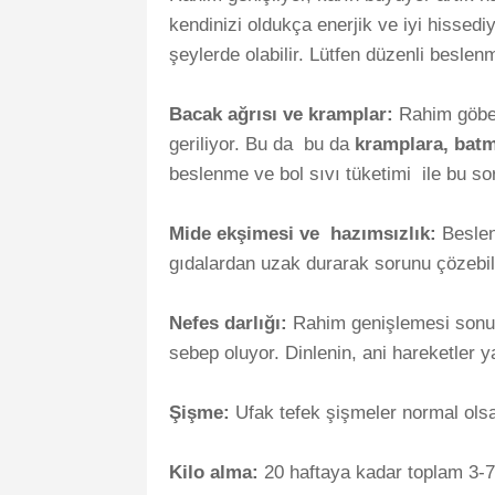
kendinizi oldukça enerjik ve iyi hissed
şeylerde olabilir. Lütfen düzenli bes
Bacak ağrısı ve kramplar:
Rahim göbek
geriliyor. Bu da bu da
kramplara, bat
beslenme ve bol sıvı tüketimi ile bu sor
Mide ekşimesi ve hazımsızlık:
Beslenm
gıdalardan uzak durarak sorunu çözebil
Nefes darlığı:
Rahim genişlemesi sonuc
sebep oluyor. Dinlenin, ani hareketler 
Şişme:
Ufak tefek şişmeler normal ols
Kilo alma:
20 haftaya kadar toplam 3-7 