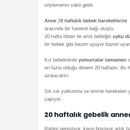
söylemenin vakti geldi.
Anne
2
0 haftalık bebek hareketlerini
arasında bir hareket bağı oluştu.
20 hafta itibari ile artık bebeğin
uyku dü
bir bebek gibi bazen uyuyor bazen uya
Kız bebeklerde
yumurtalar tamamen
o
en fazla olduğu dönem 20 haftadır. Bu h
azalacaktır.
Sık sık yutkunma ve emme harekeleri 
yapıyor.
20 haftalık gebelik anned
Rahim genişliyor, karın büyüyor artık h