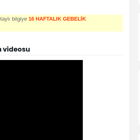
etaylı bilgiye
16 HAFTALIK GEBELİK
n videosu