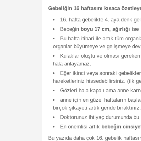
Gebeliğin 16 haftasını kısaca özetle
16. hafta gebelikte 4. aya denk gel
Bebeğin
boyu 17 cm, ağırlığı ise
Bu hafta itibari ile artık tüm or
organlar büyümeye ve gelişmeye de
Kulaklar oluştu ve olması gereken 
hala anlayamaz.
Eğer ikinci veya sonraki gebelikler
hareketleriniz hissedebilirsiniz. (ilk 
Gözleri hala kapalı ama anne karnın
anne için en güzel haftaların başla
birçok şikayeti artık geride bıraktınız.
Doktorunuz ihtiyaç durumunda bu ha
En önemlisi artık
bebeğin cinsiyet
Bu yazıda daha çok 16. gebelik haftası