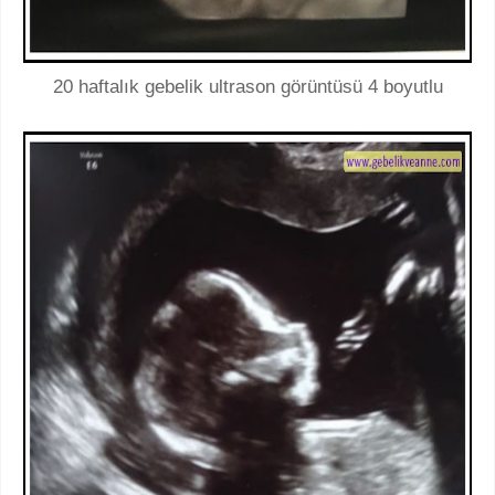
20 haftalık gebelik ultrason görüntüsü 4 boyutlu