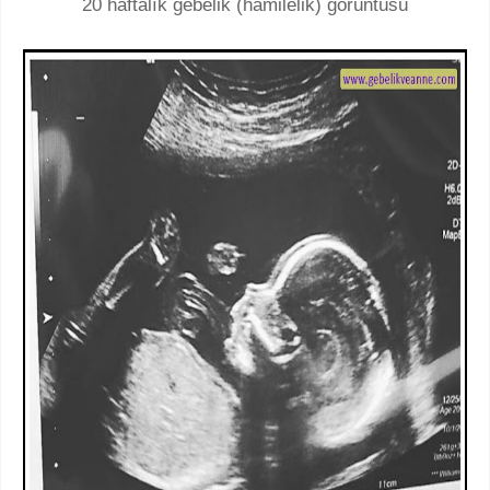
20 haftalık gebelik (hamilelik) görüntüsü