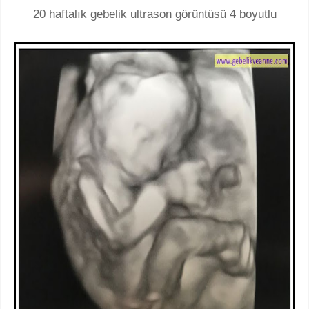
20 haftalık gebelik ultrason görüntüsü 4 boyutlu