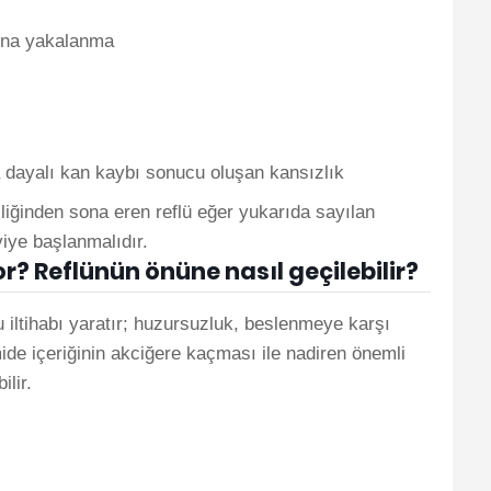
rına yakalanma
 dayalı kan kaybı sonucu oluşan kansızlık
iğinden sona eren reflü eğer yukarıda sayılan
viye başlanmalıdır.
yor? Reflünün önüne nasıl geçilebilir?
iltihabı yaratır; huzursuzluk, beslenmeye karşı
mide içeriğinin akciğere kaçması ile nadiren önemli
ilir.