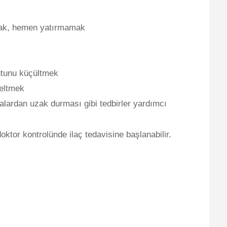
tmak, hemen yatırmamak
yutunu küçültmek
seltmek
lardan uzak durması gibi tedbirler yardımcı
ktor kontrolünde ilaç tedavisine başlanabilir.