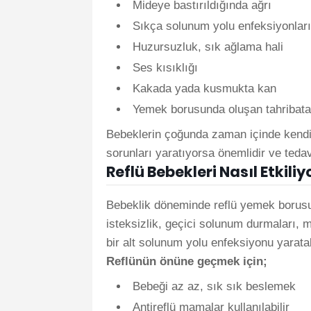
Mideye bastırıldığında ağrı
Sıkça solunum yolu enfeksiyonla
Huzursuzluk, sık ağlama hali
Ses kısıklığı
Kakada yada kusmukta kan
Yemek borusunda oluşan tahribata
Bebeklerin çoğunda zaman içinde kendil
sorunları yaratıyorsa önemlidir ve teda
Reflü Bebekleri Nasıl Etkili
Bebeklik döneminde reflü yemek borusu 
isteksizlik, geçici solunum durmaları, 
bir alt solunum yolu enfeksiyonu yaratab
Reflünün önüne geçmek için;
Bebeği az az, sık sık beslemek
Antireflü mamalar kullanılabilir