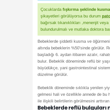
Çocuklarda
fışkırma şeklinde kusma
şikayetleri görülüyorsa bu durum
pato
bağırsak tıkanıklıkları ,menenjit veya 
bulundurulmalı ve mutlaka doktora ba
Bebeklerde şiddetli kusma ve öğürmenin
altında bebeklerin %50’sinde görülür. R
başladığı 6. aydan itibaren azalır, rah
bulur. Bebeklik döneminde reflü bir ya
büyüdükçe, yani gastrointestinal sistem
düzelme görülür.
Bebeklik döneminde sıklıkla yenilen yi
gelmesi hali ve özellikle annede de bu
ile ilişkili belirtilerin görülmesini arttıra
Bebeklerde reflü bulguları 