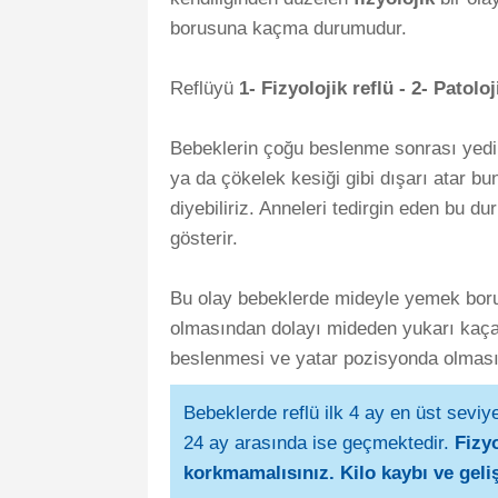
borusuna kaçma durumudur.
Reflüyü
1- Fizyolojik reflü -
2- Patoloj
Bebeklerin çoğu beslenme sonrası yedikl
ya da çökelek kesiği gibi dışarı atar b
diyebiliriz. Anneleri tedirgin eden bu d
gösterir.
Bu olay bebeklerde mideyle yemek boru
olmasından dolayı mideden yukarı kaçak
beslenmesi ve yatar pozisyonda olması
Bebeklerde reflü ilk 4 ay en üst seviy
24 ay arasında ise geçmektedir.
Fizy
korkmamalısınız.
Kilo kaybı ve gel