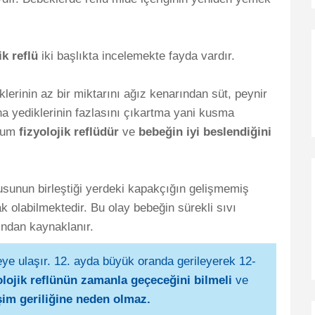
ik reflü
iki başlıkta incelemekte fayda vardır.
erinin az bir miktarını ağız kenarından süt, peynir
una yediklerinin fazlasını çıkartma yani kusma
urum
fizyolojik reflüdür
ve
bebeğin iyi beslendiğini
sunun birleştiği yerdeki kapakçığın gelişmemiş
 olabilmektedir. Bu olay bebeğin sürekli sıvı
ndan kaynaklanır.
eye ulaşır. 12. ayda büyük oranda gerileyerek 12-
olojik reflünün
zamanla geçeceğini bilmeli
ve
işim geriliğine neden olmaz.