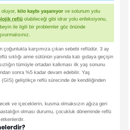
oluyor,
kilo kaybı yaşanıyor
ve solunum yolu
lojik reflü
olabileceği gibi idrar yolu enfeksiyonu,
beyin ile ilgili bir problemler göz önünde
şvurmalısınız.
 çoğunlukla karşımıza çıkan sebebi reflüdür. 3 ay
eflü sıklığı anne sütünün yanında katı gıdaya geçişin
atsızlığın tümüyle ortadan kalkması ilk yaş sonunu
şından sonra %5 kadar devam edebilir. Yaş
 (GIS) geliştikçe reflü sürecinde de kendiliğinden
yecek ve içeceklerin, kusma olmaksızın ağıza geri
 hastalığın olması durumu, çocukluk döneminde reflü
n etkenlerdir.
nelerdir?