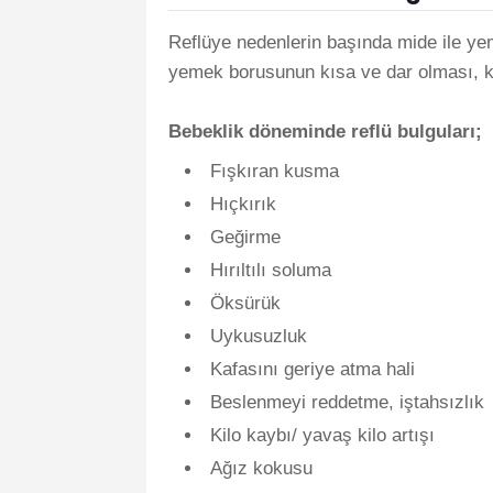
Reflüye nedenlerin başında mide ile ye
yemek borusunun kısa ve dar olması, kar
Bebeklik döneminde reflü bulguları;
Fışkıran kusma
Hıçkırık
Geğirme
Hırıltılı soluma
Öksürük
Uykusuzluk
Kafasını geriye atma hali
Beslenmeyi reddetme, iştahsızlık
Kilo kaybı/ yavaş kilo artışı
Ağız kokusu