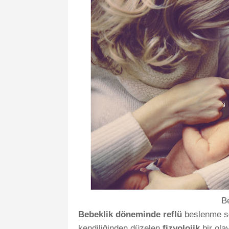
B
Bebeklik döneminde reflü
beslenme son
kendiliğinden düzelen
fizyolojik
bir ola