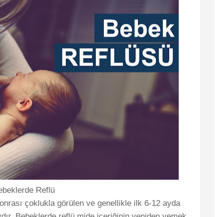
ebeklerde Reflü
rası çoklukla görülen ve genellikle ilk 6-12 ayda
ydır. Bebeklerde reflü mide içeriğinin yeniden yemek