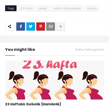
Tags
23-hafta
bebek
hafta-hafta-gebelik
hamile
You might like
Daha fazla göster
23 Haftalık Gebelik (Hamilelik)