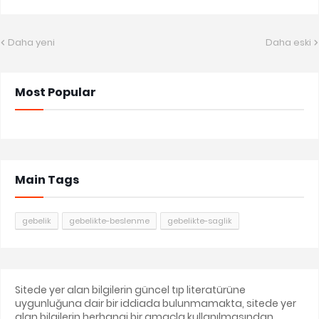
Daha yeni
Daha eski
Most Popular
Main Tags
gebelik
gebelikte-beslenme
gebelikte-saglik
Sitede yer alan bilgilerin güncel tıp literatürüne
uygunluğuna dair bir iddiada bulunmamakta, sitede yer
alan bilgilerin herhangi bir amaçla kullanılmasından